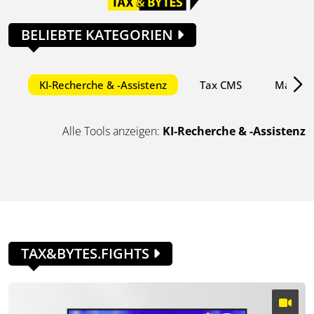
BELIEBTE KATEGORIEN
KI-Recherche & -Assistenz
Tax CMS
Mandan
Alle Tools anzeigen:
KI-Recherche & -Assistenz
TAX&BYTES.FIGHTS