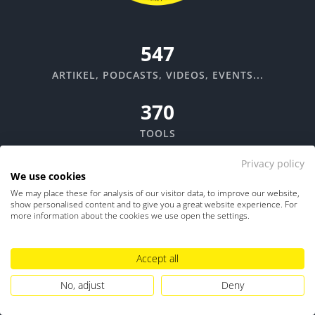
670
ARTIKEL, PODCASTS, VIDEOS, EVENTS...
370
TOOLS
Privacy policy
We use cookies
Like Us
Like Us
We may place these for analysis of our visitor data, to improve our website,
auf Facebook
auf Instagram
show personalised content and to give you a great website experience. For
more information about the cookies we use open the settings.
Like Us
Like Us
auf LinkedIn
auf Xing
Accept all
No, adjust
Deny