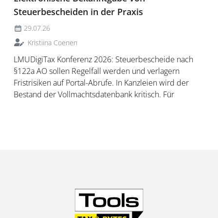
Steuerbescheiden in der Praxis
29.07.26
Kristiina Coenen
LMUDigiTax Konferenz 2026: Steuerbescheide nach
§122a AO sollen Regelfall werden und verlagern
Fristrisiken auf Portal-Abrufe. In Kanzleien wird der
Bestand der Vollmachtsdatenbank kritisch. Für
Unternehmen bleibt PDF ein Zwischenschritt; nötig
sind strukturierte Datensätze statt Mischbetrieb.