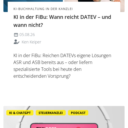
KI-BUCHHALTUNG IN DER KANZLEI
KI in der FiBu: Wann reicht DATEV – und
wann nicht?
05.08.26
Ken Keiper
KI in der FiBu: Reichen DATEVs eigene Lösungen
ASR und ASB bereits aus – oder liefern
spezialisierte Tools bei heute den
entscheidenden Vorsprung?
KI & CHATGPT
STEUERKANZLEI
PODCAST